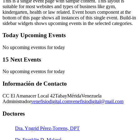
This is a single event page with sample content. This layout is
suitable for most websites and types of business like gym,
kindergarten, health or law related. Event hours component at the
bottom of this page shows all instances of this single event. Build-in
sidebar widgets shows upcoming events in the selected categories.
Today Upcoming Events
No upcoming eventos for today
15 Next Events
No upcoming eventos for today
Información de Contacto
CC El Amanacer Local 42
Tabay
Mérida
Venezuela
Administrador
venefisiodigital.com
venefisiodigital@mail.com
Doctores
Dra. Yngrid Pérez-Torrens, DPT
Dr. Franklin D. Malavé