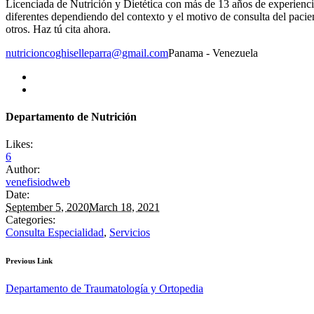
Licenciada de Nutrición y Dietética con más de 13 años de experiencia.
diferentes dependiendo del contexto y el motivo de consulta del pacie
otros. Haz tú cita ahora.
nutricioncoghiselleparra@gmail.com
Panama - Venezuela
Departamento de Nutrición
Likes:
6
Author:
venefisiodweb
Date:
September 5, 2020
March 18, 2021
Categories:
Consulta Especialidad
,
Servicios
Previous Link
Departamento de Traumatología y Ortopedia