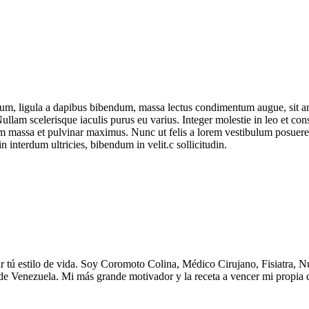
um, ligula a dapibus bibendum, massa lectus condimentum augue, sit am
lam scelerisque iaculis purus eu varius. Integer molestie in leo et conse
 massa et pulvinar maximus. Nunc ut felis a lorem vestibulum posuere. Pr
n interdum ultricies, bibendum in velit.c sollicitudin.
ar tú estilo de vida. Soy Coromoto Colina, Médico Cirujano, Fisiatra, N
 de Venezuela. Mi más grande motivador y la receta a vencer mi propia 