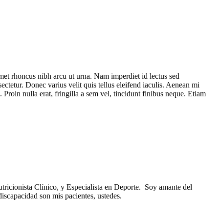
et rhoncus nibh arcu ut urna. Nam imperdiet id lectus sed
ctetur. Donec varius velit quis tellus eleifend iaculis. Aenean mi
oin nulla erat, fringilla a sem vel, tincidunt finibus neque. Etiam
utricionista Clínico, y Especialista en Deporte. Soy amante del
discapacidad son mis pacientes, ustedes.