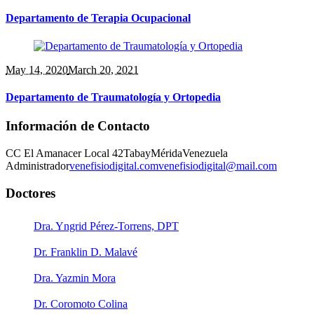
Departamento de Terapia Ocupacional
May 14
, 2020
March 20, 2021
Departamento de Traumatología y Ortopedia
Información de Contacto
CC El Amanacer Local 42
Tabay
Mérida
Venezuela
Administrador
venefisiodigital.com
venefisiodigital@mail.com
Doctores
Dra. Yngrid Pérez-Torrens, DPT
Dr. Franklin D. Malavé
Dra. Yazmin Mora
Dr. Coromoto Colina