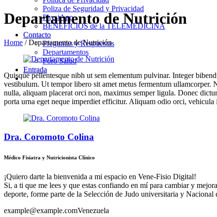
Poliza de Seguridad y Privacidad
Departamento de Nutrición
PhysiApp
BENEFICIOS de la TELEMEDICINA
Contacto
Home
/
Departamento de Nutrición
Preguntas y Respuestas
Departamentos
Foro Salud
Entrada
Quisque pellentesque nibh ut sem elementum pulvinar. Integer bibend
vestibulum. Ut tempor libero sit amet metus fermentum ullamcorper. Nul
nulla, aliquam placerat orci non, maximus semper ligula. Donec dictum
porta urna eget neque imperdiet efficitur. Aliquam odio orci, vehicula i
Dra. Coromoto Colina
Médico Fisiatra y Nutricionista Clínico
¡Quiero darte la bienvenida a mi espacio en Vene-Fisio Digital!
Si, a ti que me lees y que estas confiando en mí para cambiar y mejor
deporte, forme parte de la Selección de Judo universitaria y Nacional
example@example.com
Venezuela