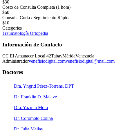
$30
Costo de Consulta Completa (1 hora)
$60
Consulta Corta / Seguimiento Rápida
$10
Categories
Traumatología Ortopedia
Información de Contacto
CC El Amanacer Local 42
Tabay
Mérida
Venezuela
Administrador
venefisiodigital.com
venefisiodigital@mail.com
Doctores
Dra. Yngrid Pérez-Torrens, DPT
Dr. Franklin D. Malavé
Dra. Yazmin Mora
Dr. Coromoto Colina
Dr. Julia Mejías